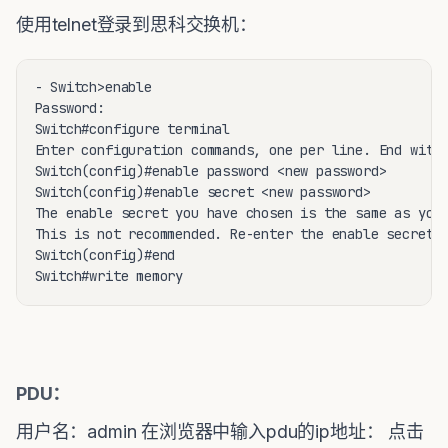
使用telnet登录到思科交换机：
- Switch>enable

Password:

Switch#configure terminal

Enter configuration commands, one per line. End with 
Switch(config)#enable password <new password>

Switch(config)#enable secret <new password>

The enable secret you have chosen is the same as your
This is not recommended. Re-enter the enable secret.

Switch(config)#end

Switch#write memory
PDU：
用户名：admin 在浏览器中输入pdu的ip地址： 点击