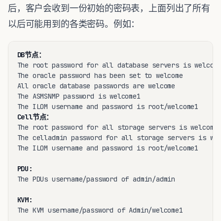
后，客户会收到一份初始的密码表，上面列出了所有
以后可能用到的各类密码。例如：
DB节点：
The root password for all database servers is welcome
The oracle password has been set to welcome

All oracle database passwords are welcome

The ASMSNMP password is welcome1

Cell节点：
The root password for all storage servers is welcome1
The celladmin password for all storage servers is wel
The ILOM username and password is root/welcome1

PDU:
The PDUs username/password of admin/admin

KVM:
The KVM username/password of Admin/welcome1
