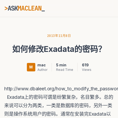
>
ASK
MACLEAN
ESC
2013年11月8日
如何修改Exadata的密码？
⌘K
Ctrl+K
mac
5 min
619
M
Author
Read Time
Views
http://www.dbaleet.org/how_to_modify_the_passwo
Exadata上的密码可谓是纷繁复杂，名目繁多。总的
来说可以分为两类，一类是数据库的密码，另外一类
则是操作系统用户的密码。通常在安装完Exadata以