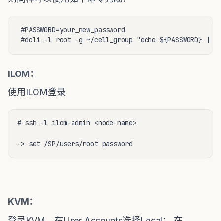
 #PASSWORD=your_new_password

 #dcli -l root -g ~/cell_group "echo ${PASSWORD} | p
ILOM：
使用ILOM登录
# ssh -l ilom-admin <node-name>

-> set /SP/users/root password
KVM：
登录KVM，在User Accounts选择Local； 在