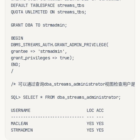
DEFAULT TABLESPACE streams_tbs

QUOTA UNLIMITED ON streams_tbs;

GRANT DBA TO strmadmin;

BEGIN

DBMS_STREAMS_AUTH.GRANT_ADMIN_PRIVILEGE(

grantee => 'strmadmin',

grant_privileges => true);

END;

/ 

/* 可以通过查询dba_streams_administrator视图检查用户
SQL> SELECT * FROM dba_streams_administrator; 

USERNAME                       LOC ACC

------------------------------ --- ---

MACLEAN                        YES YES
