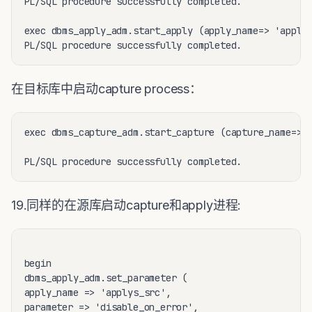
PL/SQL procedure successfully completed.

exec dbms_apply_adm.start_apply (apply_name=> 'applys
在目标库中启动capture process：
exec dbms_capture_adm.start_capture (capture_name=>'c
19.同样的在源库启动capture和apply进程:
begin

dbms_apply_adm.set_parameter (

apply_name => 'applys_src',

parameter => 'disable_on_error',
