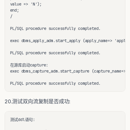
value => 'N');

end;

/

PL/SQL procedure successfully completed.

exec dbms_apply_adm.start_apply (apply_name=> 'applys
PL/SQL procedure successfully completed.

在源库启动capture:

exec dbms_capture_adm.start_capture (capture_name=>'c
20.测试双向流复制是否成功:
测试ddl语句:
