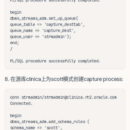
begin

dbms_streams_adm.set_up_queue(

queue_table => 'capture_desttab',

queue_name => 'capture_dest',

queue_user => 'strmadmin');

end;

/ 

8. 在源库clinica上为scott模式创建capture process:
conn strmadmin/strmadmin@clinica.rh2.oracle.com

Connected.

begin

dbms_streams_adm.add_schema_rules (

schema_name => 'scott',
