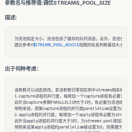
参数名与推荐值:调优STREAMS_POOL_SIZE
描述:
为流池指定大小。流池包括了缓存的队列消息。此外，流池也会被用于并
建议参考V
$STREAMS_POOL_ADVICE
出于何种考虑：
该参数可以动态修改。若该参数归零则实例中streams相关的进
1.capture进程的并行度，每增加一个capture进程有必要为流池
此外当capture参数PARALLELISM大于1时，有必要为流池增加10Mb
举例来说，若某capture进程的并行度parallelism设置为3，则需
2.apply进程的并行度，每增加一个apply进程有必要为streams p
此外当apply进程的并行度大于1时，为streams pool增加1Mb*pa
举例来说某apply进程的parallelism被设置为5，则需要为strea