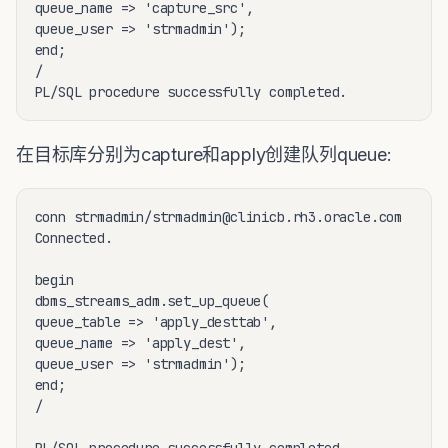
queue_name => 'capture_src',

queue_user => 'strmadmin');

end;

/ 

在目标库分别为capture和apply创建队列queue:
conn strmadmin/strmadmin@clinicb.rh3.oracle.com

Connected.

begin

dbms_streams_adm.set_up_queue(

queue_table => 'apply_desttab',

queue_name => 'apply_dest',

queue_user => 'strmadmin');

end;

/

PL/SQL procedure successfully completed.
