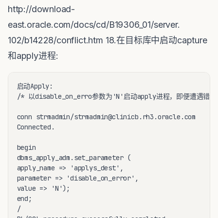
http://download-
east.oracle.com/docs/cd/B19306_01/server.
102/b14228/conflict.htm 18.在目标库中启动capture
和apply进程:
启动Apply:

/* 以disable_on_erro参数为'N'启动apply进程，即便遭遇错误
conn strmadmin/strmadmin@clinicb.rh3.oracle.com

Connected.

begin

dbms_apply_adm.set_parameter (

apply_name => 'applys_dest',

parameter => 'disable_on_error',

value => 'N');

end;

/
