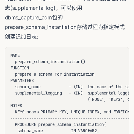
志(supplemental log)，可以使用
dbms_capture_adm包的
prepare_schema_instantiation存储过程为指定模式
创建追加日志:
NAME

  prepare_schema_instantiation()

FUNCTION

  prepare a schema for instantiation

PARAMETERS

  schema_name            - (IN)  the name of the sche
  supplemental_logging   - (IN)  supplemental logging
                                 ('NONE', 'KEYS', or 
NOTES

  KEYS means PRIMARY KEY, UNIQUE INDEX, and FOREIGN K
-----------------------------------------------------
  PROCEDURE prepare_schema_instantiation(

   schema_name            IN VARCHAR2,
