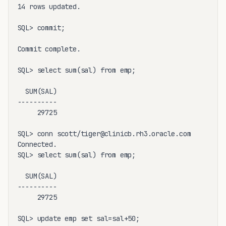
14 rows updated.

SQL> commit;

Commit complete.

SQL> select sum(sal) from emp;

  SUM(SAL)

----------

     29725

SQL> conn scott/tiger@clinicb.rh3.oracle.com

Connected.

SQL> select sum(sal) from emp;

  SUM(SAL)

----------

     29725

SQL> update emp set sal=sal+50;
