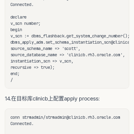
Connected.

declare

v_scn number;

begin

v_scn := dbms_flashback.get_system_change_number();

dbms_apply_adm.set_schema_instantiation_scn@clinica.r
source_schema_name => 'scott',

source_database_name => 'clinicb.rh3.oracle.com',

instantiation_scn => v_scn,

recursive => true);

end;

14.在目标库clinicb上配置apply process:
conn strmadmin/strmadmin@clinicb.rh3.oracle.com

Connected.
