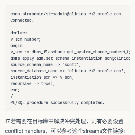
conn strmadmin/strmadmin@clinica.rh2.oracle.com

Connected.

declare

v_scn number;

begin

v_scn := dbms_flashback.get_system_change_number();

dbms_apply_adm.set_schema_instantiation_scn@clinicb.r
source_schema_name => 'scott',

source_database_name => 'clinica.rh2.oracle.com',

instantiation_scn => v_scn,

recursive => true);

end;

/ 

17.若需要在目标库中解决冲突处理，则有必要设置
conflict handlers，可以参考这个streams文件链接: