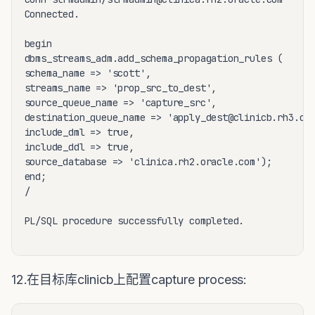
Connected.

begin

dbms_streams_adm.add_schema_propagation_rules (

schema_name => 'scott',

streams_name => 'prop_src_to_dest',

source_queue_name => 'capture_src',

destination_queue_name => 'apply_dest@clinicb.rh3.ora
include_dml => true,

include_ddl => true,

source_database => 'clinica.rh2.oracle.com');

end;

/ 

PL/SQL procedure successfully completed.

12.在目标库clinicb上配置capture process: