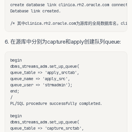
create database link clinica.rh2.oracle.com connect t
Database link created.

6. 在源库中分别为capture和apply创建队列queue:
begin

dbms_streams_adm.set_up_queue(

queue_table => 'apply_srctab',

queue_name => 'apply_src',

queue_user => 'strmadmin');

end;

/

PL/SQL procedure successfully completed.

begin

dbms_streams_adm.set_up_queue(

queue_table => 'capture_srctab',
