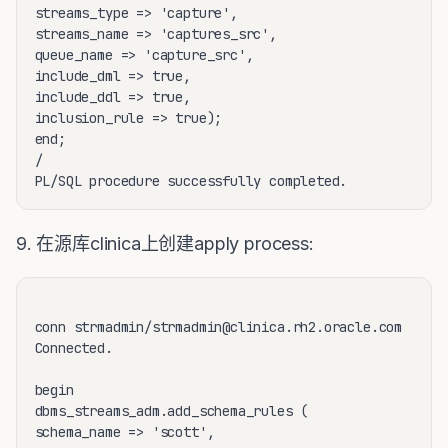
streams_type => 'capture',

streams_name => 'captures_src',

queue_name => 'capture_src',

include_dml => true,

include_ddl => true,

inclusion_rule => true);

end;

/ 

9. 在源库clinica上创建apply process:
conn strmadmin/strmadmin@clinica.rh2.oracle.com

Connected.

begin

dbms_streams_adm.add_schema_rules (

schema_name => 'scott',
