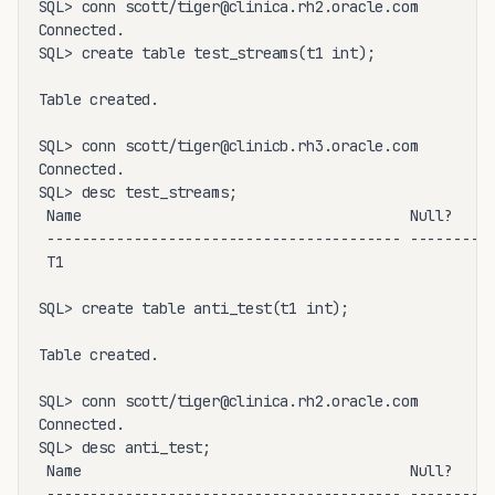
SQL> conn scott/tiger@clinica.rh2.oracle.com

Connected.

SQL> create table test_streams(t1 int);

Table created.

SQL> conn scott/tiger@clinicb.rh3.oracle.com

Connected.

SQL> desc test_streams;

 Name                                      Null?    T
 ----------------------------------------- -------- -
 T1                                                 N
SQL> create table anti_test(t1 int);

Table created.

SQL> conn scott/tiger@clinica.rh2.oracle.com

Connected.

SQL> desc anti_test;

 Name                                      Null?    T
 ----------------------------------------- -------- -