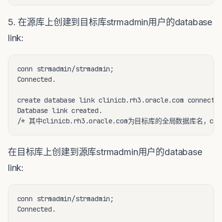
5. 在源库上创建到目标库strmadmin用户的database
link:
conn strmadmin/strmadmin;

Connected.

create database link clinicb.rh3.oracle.com connect t
Database link created.

在目标库上创建到源库strmadmin用户的database
link:
conn strmadmin/strmadmin;

Connected.
