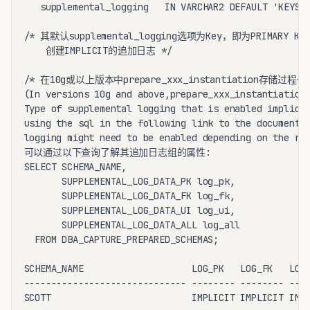
   supplemental_logging   IN VARCHAR2 DEFAULT 'KEYS')
/* 其默认supplemental_logging选项为Key，即为PRIMARY KEY, 
    创建IMPLICIT的追加日志 */

/* 在10g或以上版本中prepare_xxx_instantiation存储
(In versions 10g and above,prepare_xxx_instantiation 
Type of supplemental logging that is enabled implicit
using the sql in the following link to the documentat
logging might need to be enabled depending on the req
可以通过以下查询了解其追加日志组的属性:

SELECT SCHEMA_NAME,

       SUPPLEMENTAL_LOG_DATA_PK log_pk, 

       SUPPLEMENTAL_LOG_DATA_FK log_fk,

       SUPPLEMENTAL_LOG_DATA_UI log_ui,

       SUPPLEMENTAL_LOG_DATA_ALL log_all

  FROM DBA_CAPTURE_PREPARED_SCHEMAS;

SCHEMA_NAME                    LOG_PK   LOG_FK   LOG_
------------------------------ -------- -------- ----