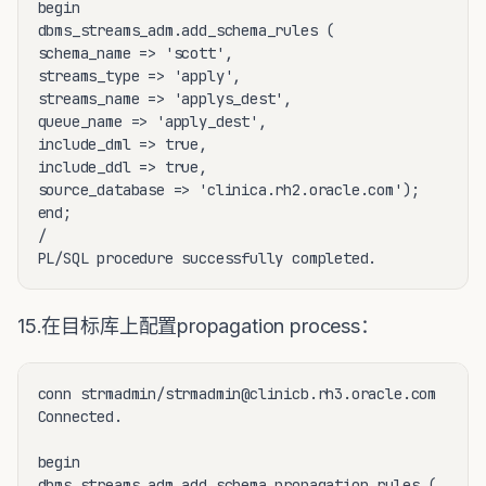
begin

dbms_streams_adm.add_schema_rules (

schema_name => 'scott',

streams_type => 'apply',

streams_name => 'applys_dest',

queue_name => 'apply_dest',

include_dml => true,

include_ddl => true,

source_database => 'clinica.rh2.oracle.com');

end;

/ 

15.在目标库上配置propagation process：
conn strmadmin/strmadmin@clinicb.rh3.oracle.com

Connected.

begin

dbms_streams_adm.add_schema_propagation_rules (
