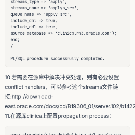
streams_type => 'apply',

streams_name => 'applys_src',

queue_name => 'apply_src',

include_dml => true,

include_ddl => true,

source_database => 'clinicb.rh3.oracle.com');

end;

/ 

10.若需要在源库中解决冲突处理，则有必要设置
conflict handlers，可以参考这个streams文件链
接:http://download-
east.oracle.com/docs/cd/B19306_01/server.102/b1422
11.在源库clinica上配置propagation process：
conn strmadmin/strmadmin@clinica.rh2.oracle.com
