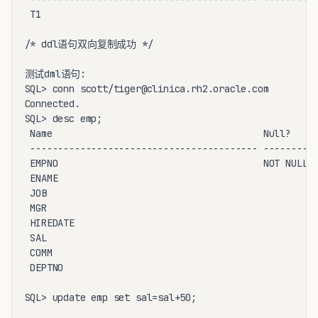
 T1                                                 N
/* ddl语句双向复制成功 */

测试dml语句:

SQL> conn scott/tiger@clinica.rh2.oracle.com

Connected.

SQL> desc emp;

 Name                                      Null?    T
 ----------------------------------------- -------- -
 EMPNO                                     NOT NULL N
 ENAME                                              V
 JOB                                                V
 MGR                                                N
 HIREDATE                                           D
 SAL                                                N
 COMM                                               N
 DEPTNO                                             N
SQL> update emp set sal=sal+50;
