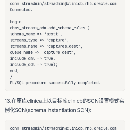
conn strmadmin/strmadmin@clinicb.rh3.oracle.com

Connected.

begin

dbms_streams_adm.add_schema_rules (

schema_name => 'scott',

streams_type => 'capture',

streams_name => 'captures_dest',

queue_name => 'capture_dest',

include_dml => true,

include_ddl => true);

end;

/ 

13.在原库clinica上以目标库clinicb的SCN设置模式实
例化SCN(schema instantiation SCN):
conn strmadmin/strmadmin@clinicb.rh3.oracle.com
