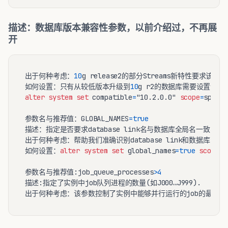
描述：数据库版本兼容性参数，以前介绍过，不再展
开
出于何种考虑：
10
g release2的部分Streams新特性要求该参
如何设置：只有从较低版本升级到
10
alter
system
set
 compatible
=
"10.2.0.0" 
scope
=
spfile
参数名与推荐值：GLOBAL_NAMES
=
true
描述：指定是否要求database link名与数据库全局名一致，默
出于何种考虑：帮助我们准确识别database link和数据库的关
如何设置：
alter
system
set
 global_names
=
true
scope
=
s
参数名与推荐值:job_queue_processes
>
4
描述:指定了实例中job队列进程的数量(如J000…J999).
