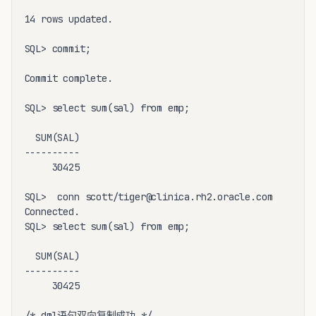
14 rows updated.

SQL> commit;

Commit complete.

SQL> select sum(sal) from emp;

  SUM(SAL)

----------

     30425

SQL>  conn scott/tiger@clinica.rh2.oracle.com

Connected.

SQL> select sum(sal) from emp;

  SUM(SAL)

----------

     30425
