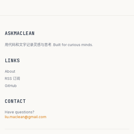
ASKMACLEAN
用代码和文字记录灵感与思考. Built for curious minds.
LINKS
About
RSS 订阅
GitHub
CONTACT
Have questions?
liu.maclean@gmail.com