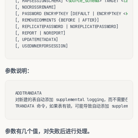
[, MAPSESSIONSCHEMA] 
<
source_schema
>
 TARGET 
<
target
[, NOCROSSRENAME]

[, PASSWORD ENCRYPTKEY [DEFAULT | ENCRYPTKEY 
<
keyna
[, REMOVECOMMENTS {BEFORE | AFTER}]

[, REPLICATEPASSWORD | NOREPLICATEPASSWORD]

[, REPORT | NOREPORT]

[, UPDATEMETADATA]

参数说明：
ADDTRANDATA

对新建的表自动添加 supplemental logging，而不需要在
参数有几个值，对失败后进行处理。