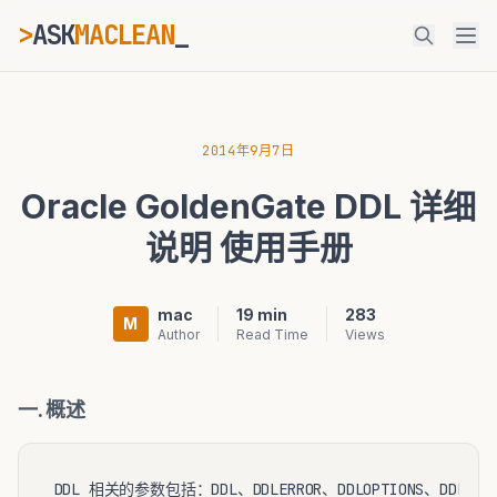
>
ASK
MACLEAN
_
ESC
2014年9月7日
Oracle GoldenGate DDL 详细
⌘K
Ctrl+K
说明 使用手册
mac
19 min
283
M
Author
Read Time
Views
一. 概述
DDL 相关的参数包括：DDL、DDLERROR、DDLOPTIONS、DDLSUBST