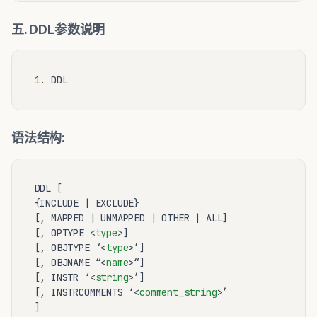
五. DDL参数说明
1.
语法结构:
DDL [

{INCLUDE | EXCLUDE}

[, MAPPED | UNMAPPED | OTHER | ALL]

[, OPTYPE 
<
type
>
]

[, OBJTYPE ‘
<
type
>
’]

[, OBJNAME “
<
name
>
“]

[, INSTR ‘
<
string
>
’]

[, INSTRCOMMENTS ‘
<
comment_string
>
’

]
