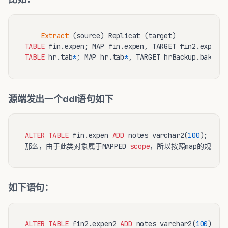
Extract
TABLE
TABLE
 hr.tab
*
; MAP hr.tab
*
, TARGET hrBackup.bak_
*
源端发出一个ddl语句如下
ALTER
TABLE
 fin.expen 
ADD
 notes varchar2(
100
);

那么，由于此类对象属于MAPPED 
scope
如下语句：
ALTER
TABLE
 fin2.expen2 
ADD
 notes varchar2(
100
);
