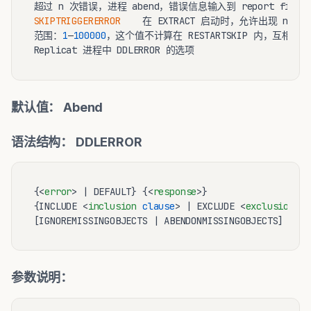
SKIPTRIGGERERROR
    在 EXTRACT 启动时，允许出现 n 次的
范围：
1
—
100000
，这个值不计算在 RESTARTSKIP 内，互相独立
默认值： Abend
语法结构： DDLERROR
{
<
error
>
 | DEFAULT} {
<
response
>
}

{INCLUDE 
<
inclusion
clause
>
 | EXCLUDE 
<
exclusion
cl
参数说明：