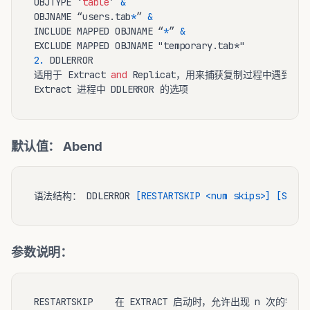
OBJTYPE ‘
table
’ 
&
OBJNAME “users.tab
*
” 
&
INCLUDE MAPPED OBJNAME “
*
” 
&
2.
 DDLERROR

适用于 Extract 
and
 Replicat，用来捕获复制过程中遇到 D
默认值： Abend
语法结构： DDLERROR 
[RESTARTSKIP <num skips>]
[SKIPT
参数说明：
RESTARTSKIP    在 EXTRACT 启动时，允许出现 n 次的