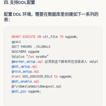
四. 支持DDL配置
配置 DDL 环境，需要在数据库里创建如下一系列的
表：
GRANT
EXECUTE
ON
 utl_file 
TO
 oggadm;

ggsci

EDIT PARAMS .
/
GLOBALS

GGSCHEMA oggadm

Sqlplus “
/
as
@marker_setup
.
sql
@ddl_setup
.
sql
@role_setup
.
sql
Grant
 GGS_GGSUSER_ROLE 
to
@ddl_enable
.
sql
@ddl_pin
 oggadm;
