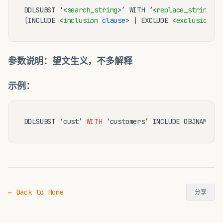
DDLSUBST ‘
<
search_string
>
’ WITH ‘
<
replace_string
>
’

[INCLUDE 
<
inclusion
clause
>
 | EXCLUDE 
<
exclusion
cl
参数说明：望文生义，不多解释
示例：
DDLSUBST ‘cust’ 
WITH
 ‘customers’ INCLUDE OBJNAME “s
← Back to Home
分享