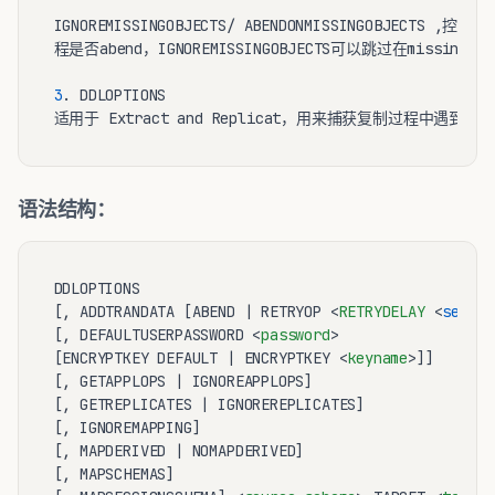
IGNOREMISSINGOBJECTS/ ABENDONMISSINGOBJECTS
程是否abend，IGNOREMISSINGOBJECTS可以跳过在missing 
ta
3
. DDLOPTIONS

语法结构：
DDLOPTIONS

[, ADDTRANDATA [ABEND | RETRYOP 
<
RETRYDELAY
 <
second
[, DEFAULTUSERPASSWORD 
<
password
>
[ENCRYPTKEY DEFAULT | ENCRYPTKEY 
<
keyname
>
]]

[, GETAPPLOPS | IGNOREAPPLOPS]

[, GETREPLICATES | IGNOREREPLICATES]

[, IGNOREMAPPING]

[, MAPDERIVED | NOMAPDERIVED]

[, MAPSCHEMAS]
