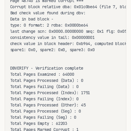
Page 48740 is marked corrupt ***

Corrupt block relative dba: 0x01c0be64 (file 7, block
Bad check value found during dbv:

Data in bad block -

type: 0 format: 2 rdba: 0x0000be64

last change scn: 0x0000.00000000 seq: 0x1 flg: 0x05

consistency value in tail: 0x00000001

check value in block header: 0xb964, computed block c
spare1: 0x0, spare2: 0x0, spare3: 0x0

DBVERIFY - Verification complete

Total Pages Examined : 64000

Total Pages Processed (Data) : 0

Total Pages Failing (Data) : 0

Total Pages Processed (Index): 1751

Total Pages Failing (Index): 0

Total Pages Processed (Other): 45

Total Pages Processed (Seg) : 0

Total Pages Failing (Seg) : 0

Total Pages Empty : 62203

Total Pages Marked Corrupt : 1
