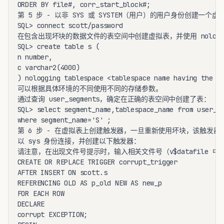
ORDER BY file#, corr_start_block#;

第 5 步 - 以非 SYS 或 SYSTEM（用户）的用户身份创建一个虚拟
SQL> connect scott/password

在包含出现坏块的数据文件的表空间中创建虚拟表，并使用 nologgin
SQL> create table s (

n number,

c varchar2(4000)

) nologging tablespace <tablespace name having the co
可以根据具体环境的不同使用不同的存储参数。

通过查询 user_segments，确定在正确的表空间中创建了表：

SQL> select segment_name,tablespace_name from user_se
where segment_name='S' ;

第 6 步 - 在虚拟表上创建触发器，一旦重新使用坏块，该触发器
以 sys 身份连接，并创建以下触发器：

请注意，在出现文件号提示时，输入相关文件号（v$datafile 中的 r
CREATE OR REPLACE TRIGGER corrupt_trigger

AFTER INSERT ON scott.s

REFERENCING OLD AS p_old NEW AS new_p

FOR EACH ROW

DECLARE

corrupt EXCEPTION;
