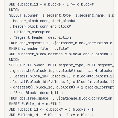
AND e.block_id + e.blocks - 1 >= c.block#

UNION

SELECT s.owner, s.segment_type, s.segment_name, s.par
, header_block corr_start_block#

, header_block corr_end_block#

, 1 blocks_corrupted

, 'Segment Header' description

FROM dba_segments s, v$database_block_corruption c

WHERE s.header_file = c.file#

AND s.header_block between c.block# and c.block# + c.
UNION

SELECT null owner, null segment_type, null segment_na
, greatest(f.block_id, c.block#) corr_start_block#

, least(f.block_id+f.blocks-1, c.block#+c.blocks-1) c
, least(f.block_id+f.blocks-1, c.block#+c.blocks-1)

- greatest(f.block_id, c.block#) + 1 blocks_corrupted
, 'Free Block' description

FROM dba_free_space f, v$database_block_corruption c

WHERE f.file_id = c.file#

AND f.block_id <= c.block# + c.blocks - 1

AND f.block_id + f.blocks - 1 >= c.block#
