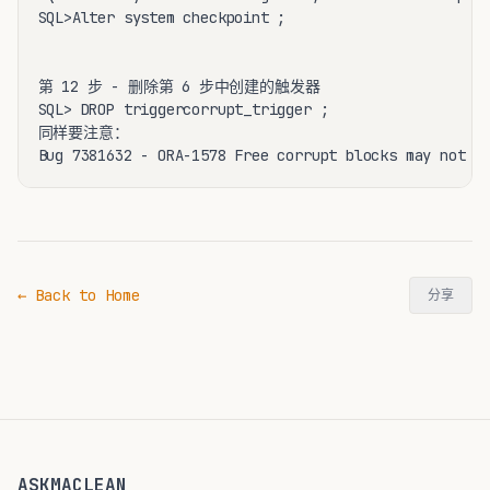
SQL>Alter system checkpoint ;

第 12 步 - 删除第 6 步中创建的触发器

SQL> DROP triggercorrupt_trigger ;

同样要注意：

Bug 7381632 - ORA-1578 Free corrupt blocks may not b
← Back to Home
分享
ASKMACLEAN