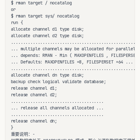
$ rman target / nocatalog

or

$ rman target sys/ nocatalog

run {

allocate channel d1 type disk;

allocate channel d2 type disk;

.....................................................
... multiple channels may be allocated for paralleliz
... depends: RMAN - Min ( MAXOPENFILES , FILESPERSET 
... Defaults: MAXOPENFILES =8, FILESPERSET =64 ... ..
.....................................................
allocate channel dn type disk;

backup check logical validate database;

release channel d1;

release channel d2;

......................................

... release all channels allocated ...

......................................

release channel dn;

}

重要说明：-
