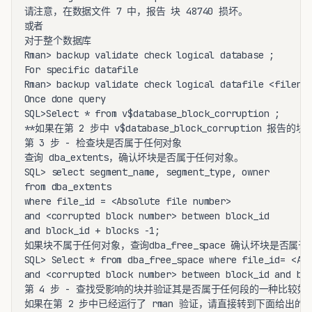
请注意，在数据文件 7 中，报告 块 48740 损坏。

或者

对于整个数据库

Rman> backup validate check logical database ;

For specific datafile

Rman> backup validate check logical datafile <fileno>
Once done query

SQL>Select * from v$database_block_corruption ;

**如果在第 2 步中 v$database_block_corruption 
第 3 步 - 检查块是否属于任何对象

查询 dba_extents，确认坏块是否属于任何对象。

SQL> select segment_name, segment_type, owner

from dba_extents

where file_id = <Absolute file number>

and <corrupted block number> between block_id

and block_id + blocks -1;

如果块不属于任何对象，查询dba_free_space 确认坏块是否属
SQL> Select * from dba_free_space where file_id= <Abs
and <corrupted block number> between block_id and blo
第 4 步 - 查找受影响的块并验证其是否属于任何段的一种比较好的
如果在第 2 步中已经运行了 rman 验证，请直接转到下面给出的 sq