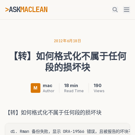
>
ASK
MACLEAN
_
ESC
2012年6月18日
【转】如何格式化不属于任何
⌘K
Ctrl+K
段的损坏块
mac
18 min
190
M
Author
Read Time
Views
【转】如何格式化不属于任何段的损坏块
d1. Rman 备份失败，显示 ORA-19566 错误，且被报告的坏块不