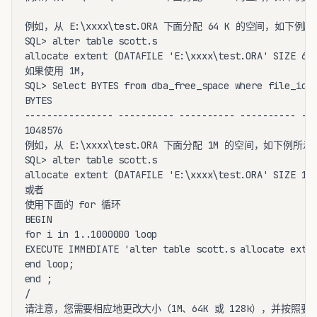
例如，从 E:\xxxx\test.ORA 下面分配 64 K 的空间，如下例所
SQL> alter table scott.s

allocate extent (DATAFILE 'E:\xxxx\test.ORA' SIZE 64K
如果使用 1M，

SQL> Select BYTES from dba_free_space where file_id=<
BYTES

---------------- ---------- ---------- ---------- ---
1048576

例如，从 E:\xxxx\test.ORA 下面分配 1M 的空间，如下例所示：
SQL> alter table scott.s

allocate extent (DATAFILE 'E:\xxxx\test.ORA' SIZE 1M)
或者

使用下面的 for 循环

BEGIN

for i in 1..1000000 loop

EXECUTE IMMEDIATE 'alter table scott.s allocate exten
end loop;

end ;

/

请注意，您需要相应地更改大小（1M、64K 或 128k），并按照要