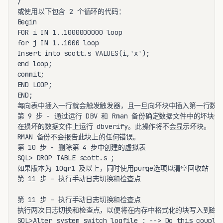
/

或使用以下包含 2 个循环的代码：

Begin

FOR i IN 1..1000000000 loop

for j IN 1..1000 loop

Insert into scott.s VALUES(i,'x');

end loop;

commit;

END LOOP;

END;

每向表中插入一行就会触发触发器，且一旦向坏块中插入第一行数据，就会
第 9 步 - 通过运行 DBV 和 Rman 备份确定数据文件中的坏块情况
在损坏的数据文件上运行 dbverify。此操作将不会显示坏块。

RMAN 备份不会报告此块上的任何错误。

第 10 步 - 删除第 4 步中创建的虚拟表

SQL> DROP TABLE scott.s ;

如果版本为 10gr1 及以上，同时使用purge选项以清空回收站

第 11 步 – 执行手动日志切换和检查点

第 11 步 – 执行手动日志切换和检查点

执行两次日志切换和检查点，以便将在内存中格式化的块写入到磁盘并使 
SQL>Alter system switch logfile ; --> Do this couple 