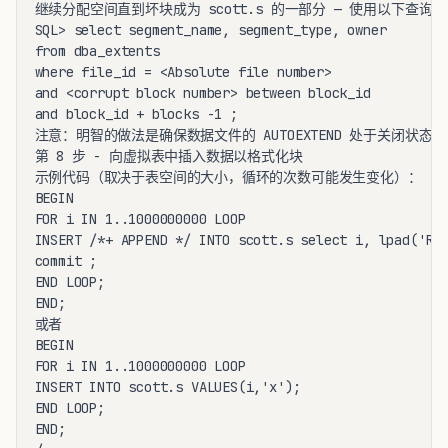
继续分配空间直到坏块成为 scott.s 的一部分 — 使用以下查询进
SQL> select segment_name, segment_type, owner

from dba_extents

where file_id = <Absolute file number>

and <corrupt block number> between block_id

and block_id + blocks -1 ;

注意：明智的做法是确保数据文件的 AUTOEXTEND 处于关闭状态，
第 8 步 - 向虚拟表中插入数据以格式化块

示例代码（取决于表空间的大小，循环的次数可能发生变化）：

BEGIN

FOR i IN 1..1000000000 LOOP

INSERT /*+ APPEND */ INTO scott.s select i, lpad('REF
commit ;

END LOOP;

END;

或者

BEGIN

FOR i IN 1..1000000000 LOOP

INSERT INTO scott.s VALUES(i,'x');

END LOOP;

END;
