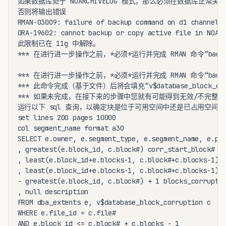
如果数据库处于 NOARCHIVELOG 模式，那么必须在数据库正常关闭
否则将输出错误

RMAN-03009: failure of backup command on d1 channel a
ORA-19602: cannot backup or copy active file in NOARC
此限制已在 11g 中解除。

*** 在进行进一步操作之前，*必须*运行并完成 RMAN 命令“backup che
*** 在进行进一步操作之前，*必须*运行并完成 RMAN 命令“backup che
*** 此命令完成（基于文件）后将会填充“v$database_block_corr
*** 如果未完成，在接下来的步骤中您就有可能得到无效/不完整的
运行以下 sql 查询，以确定块是位于可用空间中还是已占用空间中

set lines 200 pages 10000

col segment_name format a30

SELECT e.owner, e.segment_type, e.segment_name, e.par
, greatest(e.block_id, c.block#) corr_start_block#

, least(e.block_id+e.blocks-1, c.block#+c.blocks-1) c
, least(e.block_id+e.blocks-1, c.block#+c.blocks-1)

- greatest(e.block_id, c.block#) + 1 blocks_corrupted
, null description

FROM dba_extents e, v$database_block_corruption c

WHERE e.file_id = c.file#

AND e.block_id <= c.block# + c.blocks - 1
