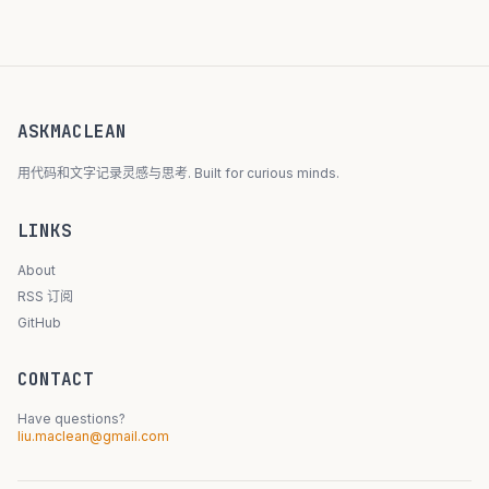
ASKMACLEAN
用代码和文字记录灵感与思考. Built for curious minds.
LINKS
About
RSS 订阅
GitHub
CONTACT
Have questions?
liu.maclean@gmail.com