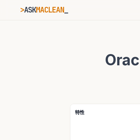
>
ASK
MACLEAN
_
ESC
Ora
⌘K
Ctrl+K
特性