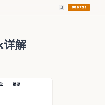
SUBSCRIBE
ck详解
象
摘要
功
参数
能
类
别