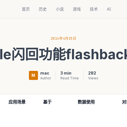
首页
历史
小说
游戏
技术
AI
2014年4月25日
cle闪回功能flashba
mac
3 min
282
M
Author
Read Time
Views
应用场景
基于
数据使用
对