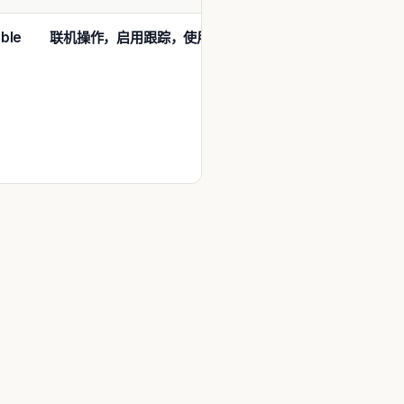
ble
联机操作，启用跟踪，使用最少的资源
参
SCN
照
TIME