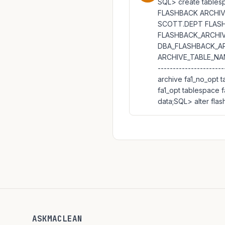
SQL> create tablesp
FLASHBACK ARCHIV
SCOTT.DEPT FLASH
FLASHBACK_ARCHIV
DBA_FLASHBACK_A
ARCHIVE_TABLE_NAME S
------------------
archive fa1_no_opt 
fa1_opt tablespace 
data;SQL> alter flas
ASKMACLEAN