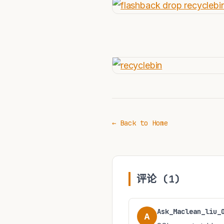
← Back to Home
评论 (1)
Ask_Maclean_liu_
A