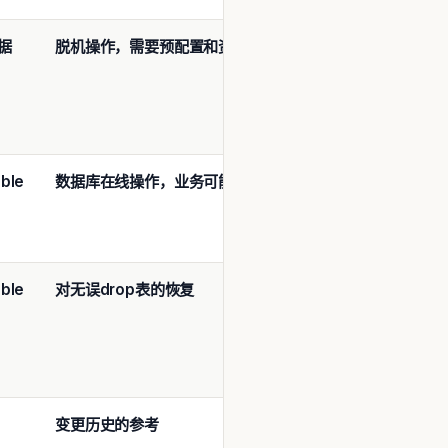
据
脱机操作，需要预配置和资源
恢
Flash
复
datab
点、S
Times
ble
数据库在线操作，业务可能需要暂停。
恢
还原点
复
Times
ble
对无误drop
表的恢复
恢
指定表
复
变更历史的参考
参
SCN