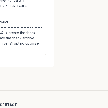
 size 1G; CREATE
L> ALTER TABLE
_NAME
------------------- -------
SQL> create flashback
ate flashback archive
hive fa1_opt no optimize
CONTACT