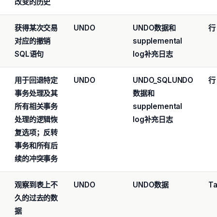
改变的历史
获得某次交易
UNDO
UNDO
数据和
行
对应的撤销
supplemental
SQL
语句
log
补充日志
用于回退特定
UNDO
UNDO_SQL
UNDO
行
事务处理及其
数据和
所有相关
事务
supplemental
处理的逻辑恢
log
补充日志
复选项；
反转
事务和所有后
续的冲突事务
观察到表上不
UNDO
UNDO
数据
Ta
久的过去的数
据