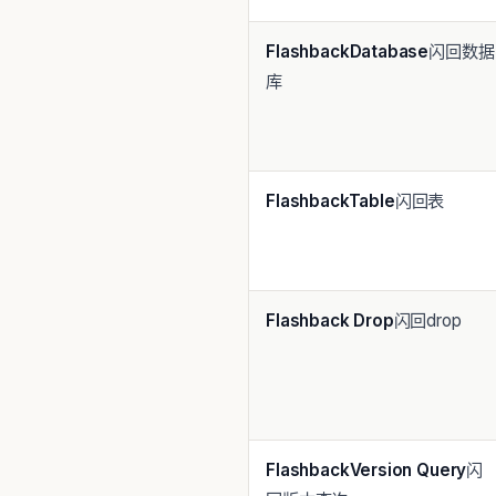
Flashback
Database
闪回数据
库
Flashback
Table
闪回表
Flashback
Drop
闪回drop
Flashback
Version Query
闪