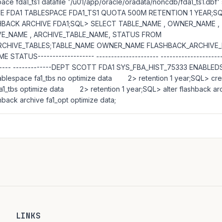
ace fda1_ts1 datafile '/u01/app/oracle/oradata/noncdb/fda1_ts1.dbf'
E FDA1 TABLESPACE FDA1_TS1 QUOTA 500M RETENTION 1 YEAR;SQ
BACK ARCHIVE FDA1;SQL> SELECT TABLE_NAME , OWNER_NAME ,
E_NAME , ARCHIVE_TABLE_NAME, STATUS FROM
RCHIVE_TABLES;TABLE_NAME OWNER_NAME FLASHBACK_ARCHIVE
TATUS------------------- --------------------- -----------------------
-------- -------------DEPT SCOTT FDA1 SYS_FBA_HIST_75333 ENABLED
tablespace fa1_tbs no optimize data 2> retention 1 year;SQL> cre
fa1_tbs optimize data 2> retention 1 year;SQL> alter flashback arc
hback archive fa1_opt optimize data;
LINKS