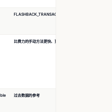
照
TIME
FLASHBACK_TRANSACTION_QUERY
参
XID
照
比费力的手动方法更快、更容易
恢
XID
UN
复
ble
过去数据的参考
参
SCN
T
照