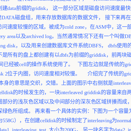
ata前缀的gridisk， 这一部分区域是磁盘访问速度最快的
用创建DATA磁盘组，用来存放数据库的数据文件， 接下来再在
盘访问速度较慢的区域，被成为cold zone，在ASM中，这一部分
overy area以及archived log。当然通常情况下还有一
ng disk，以及用来创建数据库文件系统DBFS， dbfs使用的
所有的盘上都创建有以dbfs为前缀的griddisk，前两块
空间已经被cell的操作系统使用了。
下图左边就是传统的griddi
isk 2位于内圈，访问速度相对较慢。
介绍完了传统的gri
interleave本身的意思是交织，交错。上面的图示中右侧就是interleaverd 
disk的时候发生的，一块interleaved griddisk的
由最外圈部分的浅灰色区域以及中间部分的深灰色区域拼揍而成，同理
深绿色所组成。
再来看一个具体的实例：下图为一个容量为6
58G），在创建celldisk的时候制定了interleaving为norm
_interleaving_test, 大小为200G， 另一块名字为data2_int