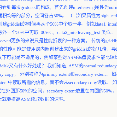
griddisk的构成，首先创建interleaving属性为normal re
块面积均等的部分，空间各占50%。 （（如果属性为high re
riddisk的时候再从个50%中个取一半，例如data1_interlea
50%中再取100%G，data2_interleaving_test 类似。
erleaved更多的来说只是性能折衷的一种方案。
传统的grid
k的性能可能是使用最内圈创建出来的griddisk的好几倍，导致
景下可能是不适用的，例如某些对ASM磁盘要求性能比较
 griddisk又有什么好处呢？
我们知道, ASM的normal redund
ary copy， 分别被称为primary extent和secondary exte
tent中读取所需的信息，而不会从secondary copy读取。 如果使用了i
nt放置在外圈那50%的空间，secodary extent放置在内圈
上就能提高ASM读取数据的速率。