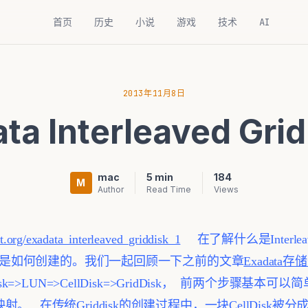
首页
历史
小说
游戏
技术
AI
2013年11月8日
ta Interleaved Grid
mac
5 min
184
M
Author
Read Time
Views
t.org/exadata_interleaved_griddisk_1
在了解什么是Interlea
isk是如何创建的。我们一起回顾一下之前的文章
Exadata
isk=>LUN=>CellDisk=>GridDisk， 前两个步骤基
映射。
在传统Griddisk的创建过程中，一块CellDisk被