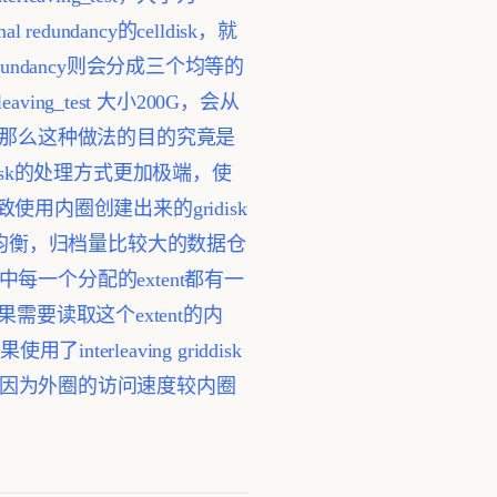
dundancy的celldisk，就
dundancy则会分成三个均等的
ving_test 大小200G，会从
那么这种做法的目的究竟是
disk的处理方式更加极端，使
使用内圈创建出来的gridisk
均衡，归档量比较大的数据仓
acy中每一个分配的extent都有一
nt。 如果需要读取这个extent的内
nterleaving griddisk
的50%，因为外圈的访问速度较内圈