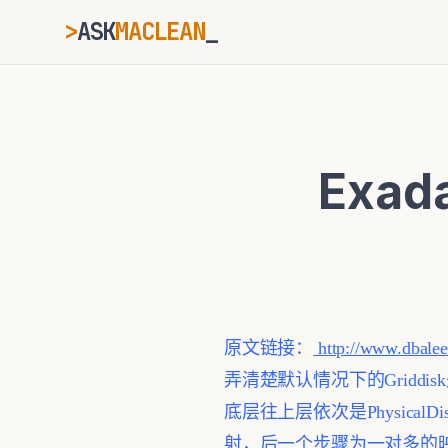
>
ASK
MACLEAN
_
ESC
Exada
⌘K
Ctrl+K
原文链接：
http://www.dbalee
弄清楚默认情况下的Gridd
底层往上层依次是PhysicalD
射，后一个步骤为一对多的