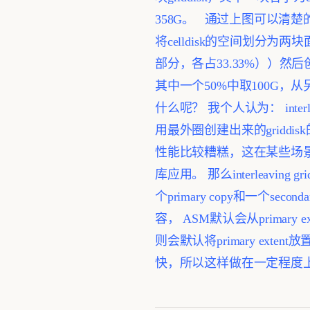
358G。
通过上图可以清楚的看到每块
将celldisk的空间划分为两
部分，各占33.33%））然后创建g
其中一个50%中取100G，从另外一个
什么呢？
我个人认为： int
用最外圈创建出来的griddis
性能比较糟糕，这在某些场
库应用。
那么interleaving
个primary copy和一个second
容， ASM默认会从primary ex
则会默认将primary exte
快，所以这样做在一定程度