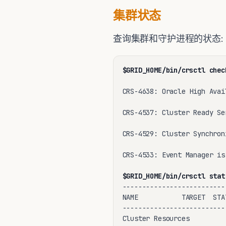
集群状态
查询集群和守护进程的状态
$GRID_HOME/bin/crsctl chec
CRS-4638: Oracle High Avai
CRS-4537: Cluster Ready Se
CRS-4529: Cluster Synchron
CRS-4533: Event Manager is 
$GRID_HOME/bin/crsctl stat
--------------------------
NAME           TARGET  STA
--------------------------
Cluster Resources
