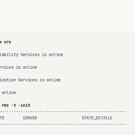
:
k crs
lability Services is online

rvices is online

ization Services is online

online

 res -t -init
------------------------------------------------------

TE        SERVER                   STATE_DETAILS

------------------------------------------------------
