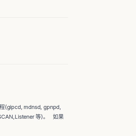
cd, mdnsd, gpnpd,
,SCAN,Listener 等)。 如果