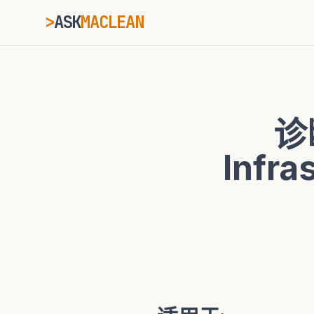
>
ASK
MACLEAN
ESC
诊
⌘K
Ctrl+K
Infr