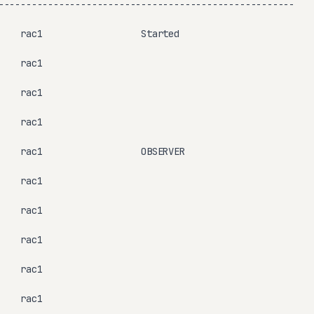
------------------------------------------------------

    rac1                  Started

   rac1

   rac1

   rac1

    rac1                  OBSERVER

   rac1

   rac1

   rac1

   rac1

   rac1
