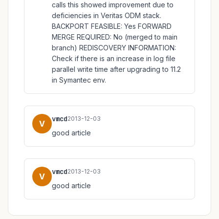
calls this showed improvement due to
deficiencies in Veritas ODM stack.
BACKPORT FEASIBLE: Yes FORWARD
MERGE REQUIRED: No (merged to main
branch) REDISCOVERY INFORMATION:
Check if there is an increase in log file
parallel write time after upgrading to 11.2
in Symantec env.
vmcd
2013-12-03
V
good article
vmcd
2013-12-03
V
good article