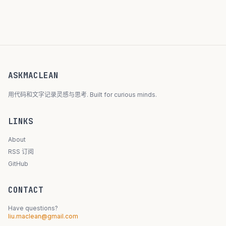
ASKMACLEAN
用代码和文字记录灵感与思考. Built for curious minds.
LINKS
About
RSS 订阅
GitHub
CONTACT
Have questions?
liu.maclean@gmail.com