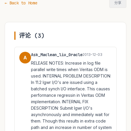
← Back to Home
分享
评论 (3)
Ask_Maclean_liu_Oracle
2013-12-03
A
RELEASE NOTES: Increase in log file
parallel write times when Veritas ODM is
used. INTERNAL PROBLEM DESCRIPTION:
In 11.2 lgwr I/O's are issued using a
batched synch I/O interface. This causes
performance regressin in Veritas ODM
implementation. INTERNAL FIX
DESCRIPTION: Submit lgwr I/O's
asynchronously and immediately wait for
them. Though this results in extra code
path and an increase in number of system