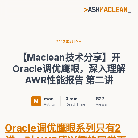
>
ASK
MACLEAN
_
ESC
2013年4月9日
【Maclean技术分享】开
⌘K
Ctrl+K
Oracle调优鹰眼，深入理解
AWR性能报告 第二讲
mac
3 min
827
M
Author
Read Time
Views
Oracle调优鹰眼系列只有2