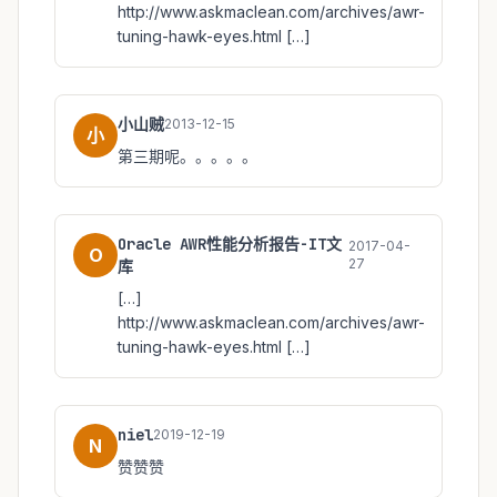
http://www.askmaclean.com/archives/awr-
tuning-hawk-eyes.html […]
小山贼
2013-12-15
小
第三期呢。。。。。
Oracle AWR性能分析报告-IT文
2017-04-
O
27
库
[…]
http://www.askmaclean.com/archives/awr-
tuning-hawk-eyes.html […]
niel
2019-12-19
N
赞赞赞