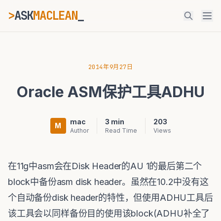
>
ASK
MACLEAN
_
ESC
2014年9月27日
Oracle ASM保护工具ADHU
⌘K
Ctrl+K
mac
3 min
203
M
Author
Read Time
Views
在11g中asm会在Disk Header的AU 1的最后第二个
block中备份asm disk header。虽然在10.2中没有这
个自动备份disk header的特性，但使用ADHU工具后
该工具会以同样备份目的使用该block(ADHU补全了