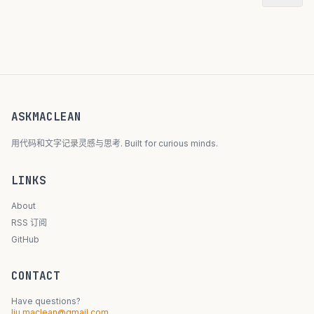
ASKMACLEAN
用代码和文字记录灵感与思考. Built for curious minds.
LINKS
About
RSS 订阅
GitHub
CONTACT
Have questions?
liu.maclean@gmail.com