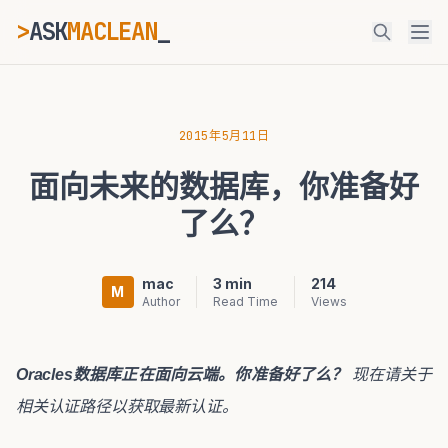
>
ASK
MACLEAN
_
ESC
2015年5月11日
面向未来的数据库，你准备好
⌘K
Ctrl+K
了么？
mac
3 min
214
M
Author
Read Time
Views
Oracles数据库正在面向云端。你准备好了么？
现在请关于
相关认证路径以获取最新认证。