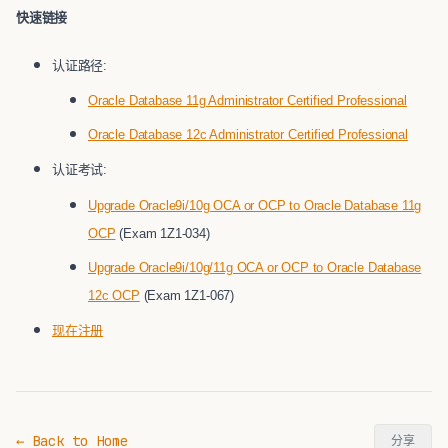
快速链接
认证路径:
Oracle Database 11g Administrator Certified Professional
Oracle Database 12c Administrator Certified Professional
认证考试:
Upgrade Oracle9i/10g OCA or OCP to Oracle Database 11g
OCP
(Exam 1Z1-034)
Upgrade Oracle9i/10g/11g OCA or OCP to Oracle Database
12c OCP
(Exam 1Z1-067)
现在注册
← Back to Home
分享