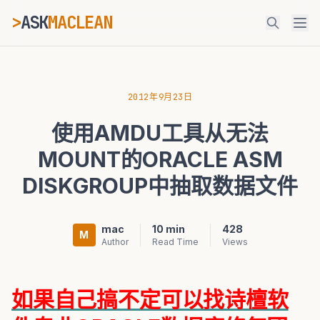
>
ASK
MACLEAN
_
ESC
2012年9月23日
使用AMDU工具从无法
⌘K
Ctrl+K
MOUNT的ORACLE ASM
DISKGROUP中抽取数据文件
mac
10 min
428
M
Author
Read Time
Views
如果自己搞不定可以找诗檀软