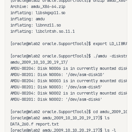
[oracle@mlab2 oracle.SupportTools]$ unzip amdu_X86-64
Archive: amdu_X86-64.zip

inflating: libskgxp11.so

inflating: amdu

inflating: libnnz11.so

inflating: libclntsh.so.11.1

[oracle@mlab2 oracle.SupportTools]$ export LD_LIBRARY
[oracle@mlab2 oracle.SupportTools]$ ./amdu -diskstrin
amdu_2009_10_10_20_19_17/

AMDU-00204: Disk N0006 is in currently mounted diskgr
AMDU-00201: Disk N0006: '/dev/asm-disk10'

AMDU-00204: Disk N0003 is in currently mounted diskgr
AMDU-00201: Disk N0003: '/dev/asm-disk5'

AMDU-00204: Disk N0002 is in currently mounted diskgr
AMDU-00201: Disk N0002: '/dev/asm-disk6'

[oracle@mlab2 oracle.SupportTools]$ cd amdu_2009_10_1
[oracle@mlab2 amdu_2009_10_10_20_19_17]$ ls

DATA_260.f report.txt

[oracle@mlab2 amdu_2009_10_10_20_19_17]$ ls -l
