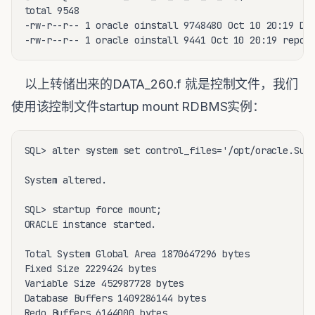
total 9548

-rw-r--r-- 1 oracle oinstall 9748480 Oct 10 20:19 DAT
-rw-r--r-- 1 oracle oinstall 9441 Oct 10 20:19 repor
以上转储出来的DATA_260.f 就是控制文件，我们
使用该控制文件startup mount RDBMS实例：
SQL> alter system set control_files='/opt/oracle.Supp
System altered.

SQL> startup force mount;

ORACLE instance started.

Total System Global Area 1870647296 bytes

Fixed Size 2229424 bytes

Variable Size 452987728 bytes

Database Buffers 1409286144 bytes

Redo Buffers 6144000 bytes
