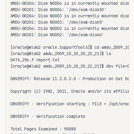
AMDU-00204: Disk N0006 is in currently mounted diskgr
AMDU-00201: Disk N0006: '/dev/asm-disk10'

AMDU-00204: Disk N0003 is in currently mounted diskgr
AMDU-00201: Disk N0003: '/dev/asm-disk5'

AMDU-00204: Disk N0002 is in currently mounted diskgr
AMDU-00201: Disk N0002: '/dev/asm-disk6'

[oracle@mlab2 oracle.SupportTools]$ cd amdu_2009_10_1
[oracle@mlab2 amdu_2009_10_10_20_22_21]$ ls

DATA_256.f report.txt

[oracle@mlab2 amdu_2009_10_10_20_22_21]$ dbv file=DAT
DBVERIFY: Release 11.2.0.3.0 - Production on Sat Oct 
Copyright (c) 1982, 2011, Oracle and/or its affiliate
DBVERIFY - Verification starting : FILE = /opt/oracle
DBVERIFY - Verification complete

Total Pages Examined : 90880
