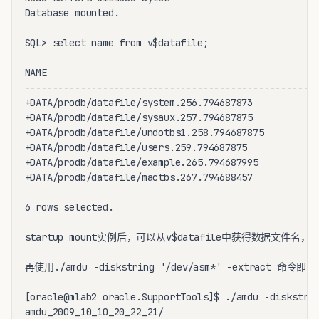
Database mounted.

SQL> select name from v$datafile;

NAME

-----------------------------------------------------
+DATA/prodb/datafile/system.256.794687873

+DATA/prodb/datafile/sysaux.257.794687875

+DATA/prodb/datafile/undotbs1.258.794687875

+DATA/prodb/datafile/users.259.794687875

+DATA/prodb/datafile/example.265.794687995

+DATA/prodb/datafile/mactbs.267.794688457

6 rows selected.

startup mount实例后，可以从v$datafile中获得数据文件名，其中
再使用./amdu -diskstring '/dev/asm*' -extract 
[oracle@mlab2 oracle.SupportTools]$ ./amdu -diskstrin
amdu_2009_10_10_20_22_21/
