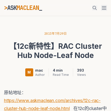
>
ASK
MACLEAN
ESC
2013年7月29日
【12c新特性】RAC Cluster
⌘K
Ctrl+K
Hub Node-Leaf Node
mac
4 min
393
M
Author
Read Time
Views
原帖地址：
https://www.askmaclean.com/archives/12c-rac-
cluster-hub-node-leaf-node.html
在12c的cluster中