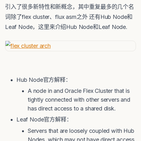
引入了很多新特性和新概念，其中重复最多的几个名
词除了flex cluster、flux asm之外 还有Hub Node和
Leaf Node，这里来介绍Hub Node和Leaf Node.
Hub Node官方解释：
A node in and Oracle Flex Cluster that is
tightly connected with other servers and
has direct access to a shared disk.
Leaf Node官方解释：
Servers that are loosely coupled with Hub
Nodes, which may not have direct access