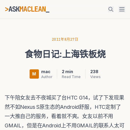
>
ASK
MACLEAN
_
ESC
2011年8月27日
食物日记:上海铁板烧
⌘K
Ctrl+K
mac
2 min
238
M
Author
Read Time
Views
下午陪女友去不夜城买了台HTC G14，试了下发现果
然不如Nexus S原生态的Android舒服，HTC定制了
一大推自己的服务，看着就不爽。女友以前不用
GMAIL，但是在Android上不用GMAIL的联系人太可