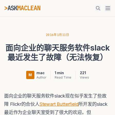
>
ASK
MACLEAN
_
ESC
2016年1月11日
面向企业的聊天服务软件slack
⌘K
Ctrl+K
最近发生了故障（无法恢复）
mac
1 min
221
M
Author
Read Time
Views
面向企业的聊天服务软件slack现在似乎发生了些故
障 Flickr的合伙人
Stewart Butterfield
所开发的slack
最近作为企业聊天室受到了很大的欢迎。但