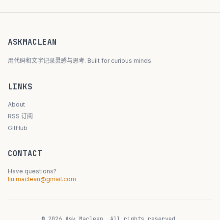
ASKMACLEAN
用代码和文字记录灵感与思考. Built for curious minds.
LINKS
About
RSS 订阅
GitHub
CONTACT
Have questions?
liu.maclean@gmail.com
© 2026 Ask Maclean. All rights reserved.