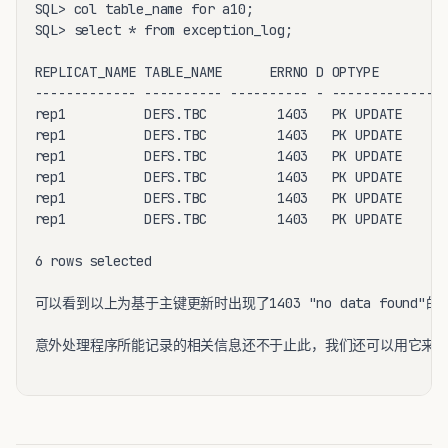
SQL> col table_name for a10;

SQL> select * from exception_log;

REPLICAT_NAME TABLE_NAME      ERRNO D OPTYPE         
------------- ---------- ---------- - ---------------
rep1          DEFS.TBC         1403   PK UPDATE      
rep1          DEFS.TBC         1403   PK UPDATE      
rep1          DEFS.TBC         1403   PK UPDATE      
rep1          DEFS.TBC         1403   PK UPDATE      
rep1          DEFS.TBC         1403   PK UPDATE      
rep1          DEFS.TBC         1403   PK UPDATE      
6 rows selected

可以看到以上为基于主键更新时出现了1403 "no data found"的O
意外处理程序所能记录的相关信息还不于止此，我们还可以用它来记录