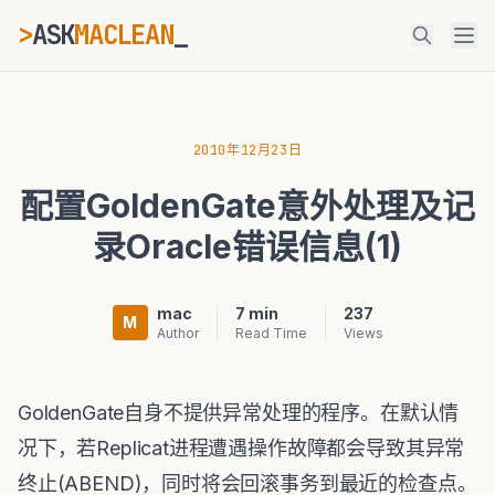
>
ASK
MACLEAN
ESC
2010年12月23日
配置GoldenGate意外处理及记
⌘K
Ctrl+K
录Oracle错误信息(1)
mac
7 min
237
M
Author
Read Time
Views
GoldenGate自身不提供异常处理的程序。在默认情
况下，若Replicat进程遭遇操作故障都会导致其异常
终止(ABEND)，同时将会回滚事务到最近的检查点。