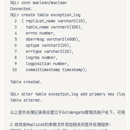
SQL> conn maclean/maclean

Connected.

SQL> create table exception_log

  2  ( replicat_name varchar2(10),

  3    table_name varchar2(100),

  4    errno number,

  5    dberrmsg varchar2(4000),

  6    optype varchar2(20),

  7    errtype varchar2(20),

  8    logrba number,

  9    logposition number,

 10    committimestamp timestamp);

Table created.

SQL> alter table exception_log add primary key (logrb
Table altered.

以上意外处理记录表应建立于Goldengate管理员账户名下，可用以记
2.修改各Replicat的参数文件添加相关的意外处理程序:
