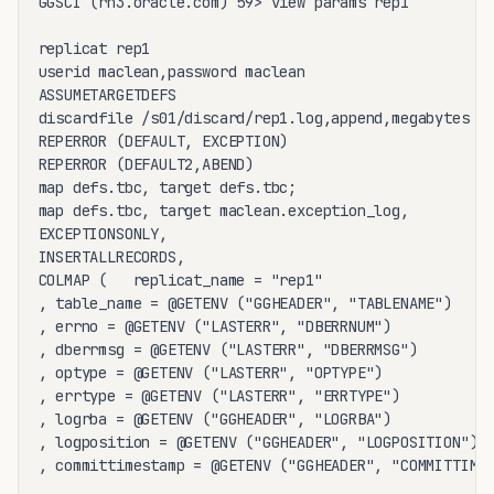
GGSCI (rh3.oracle.com) 59> view params rep1

replicat rep1

userid maclean,password maclean

ASSUMETARGETDEFS

discardfile /s01/discard/rep1.log,append,megabytes 10
REPERROR (DEFAULT, EXCEPTION)

REPERROR (DEFAULT2,ABEND)

map defs.tbc, target defs.tbc;

map defs.tbc, target maclean.exception_log, 

EXCEPTIONSONLY,

INSERTALLRECORDS,

COLMAP (   replicat_name = "rep1"

, table_name = @GETENV ("GGHEADER", "TABLENAME")

, errno = @GETENV ("LASTERR", "DBERRNUM")

, dberrmsg = @GETENV ("LASTERR", "DBERRMSG") 

, optype = @GETENV ("LASTERR", "OPTYPE")

, errtype = @GETENV ("LASTERR", "ERRTYPE")

, logrba = @GETENV ("GGHEADER", "LOGRBA")

, logposition = @GETENV ("GGHEADER", "LOGPOSITION")

, committimestamp = @GETENV ("GGHEADER", "COMMITTIMES