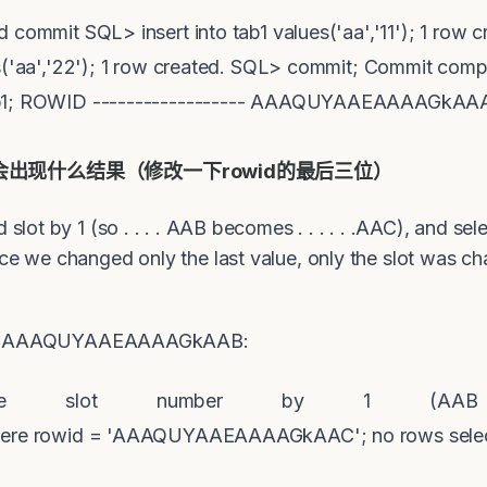
 commit SQL> insert into tab1 values('aa','11'); 1 row c
s('aa','22'); 1 row created. SQL> commit; Commit compl
tab1; ROWID ------------------ AAAQUYAAEAAAAGkAA
出现什么结果（修改一下rowid的最后三位）
 slot by 1 (so . . . . AAB becomes . . . . . .AAC), and sel
nce we changed only the last value, only the slot was 
owid AAAQUYAAEAAAAGkAAB:
the slot number by 1 (AAB 
where rowid = 'AAAQUYAAEAAAAGkAAC'; no rows sele