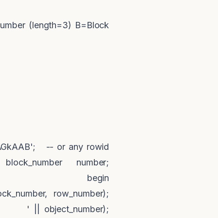
mber (length=3) B=Block
AGkAAB'; -- or any rowid
 block_number number;
 begin
lock_number, row_number);
t#: ' || object_number);