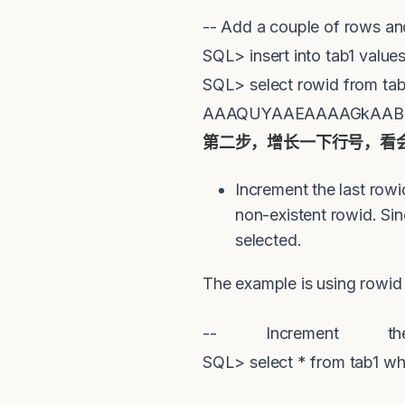
-- Add a couple of rows and
SQL> insert into tab1 value
SQL> select rowid from 
AAAQUYAAEAAAAGkAAB
第二步，增长一下行号，看会
Increment the last rowid
non-existent rowid. Si
selected.
The example is using r
-- Increment 
SQL> select * from tab1 