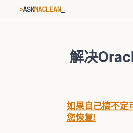
>
ASK
MACLEAN
_
ESC
解决Oracle
⌘K
Ctrl+K
如果自己搞不定可
您恢复!