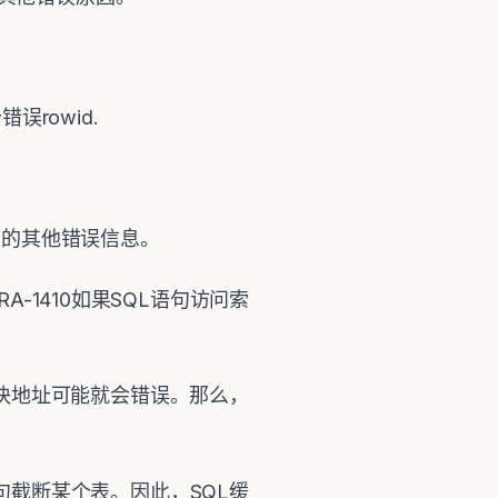
误rowid.
产生的其他错误信息。
1410如果SQL语句访问索
么块地址可能就会错误。那么，
句截断某个表。因此，SQL缓