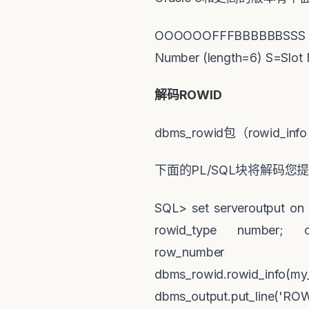
OOOOOOFFFBBBBBBSSS O=Da
Number (length=6) S=Slot
解码ROWID
dbms_rowid包（rowid
下面的PL/SQL块将解码您提
SQL> set serveroutput o
rowid_type number; o
row_nu
dbms_rowid.rowid_info(my
dbms_output.put_line('RO