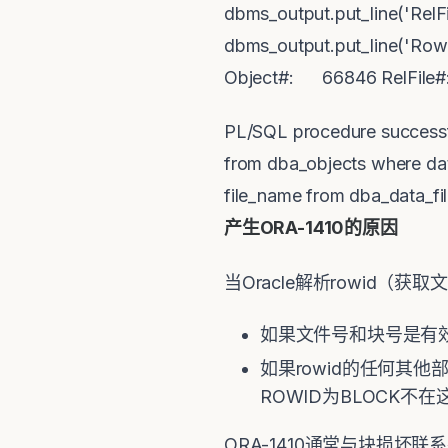
dbms_output.put_line('Rel
dbms_output.put_lin
Object#: 66846 RelFi
PL/SQL procedure successfu
from dba_objects where data
file_name from dba_data_f
产生ORA-1410的原因
当Oracle解析rowid
如果文件号和块号是有效的，
如果rowid的任何其他
ROWID为BLOCK不
ORA-1410通常与块损