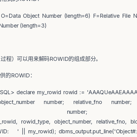
ta Object Number (length=6) F=Relative File Nu
 Number (length=3)
_info 过程）可以用来解码ROWID的组成部分。
供的ROWID：
n SQL> declare my_rowid rowid := 'AAAQUeAAEAAA
bject_number number; relative_fno number;
mber number;
_rowid, rowid_type, object_number, relative_fno, b
WID: ' || my_rowid); dbms_output.put_line('Objec