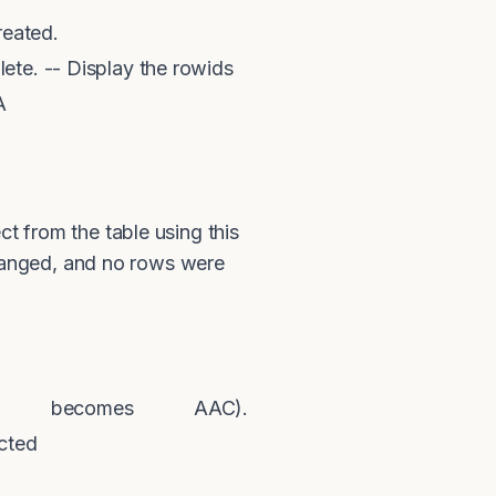
reated.
ete. -- Display the rowids
A
ect from the table using this
changed, and no rows were
becomes AAC).
cted