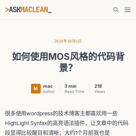
>
ASK
MACLEAN
ESC
2010年10月4日
如何使用MOS风格的代码背
⌘K
Ctrl+K
景？
mac
3 min
218
M
Author
Read Time
Views
很多使用wordpress的技术博客主都喜欢用一些
HighLight Syntax的高亮语法插件，让文章中的代码
段显得比较醒目和清晰；大约1个月前我也是