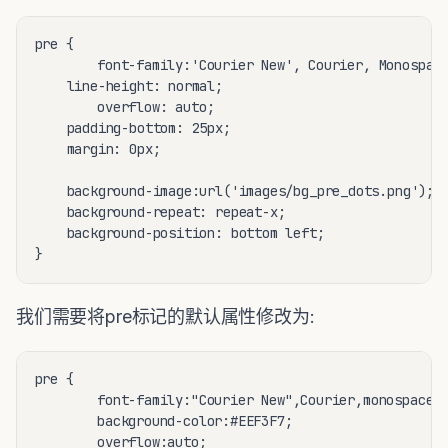
pre {

        font-family:'Courier New', Courier, Monospace
	line-height: normal;

        overflow: auto;

	padding-bottom: 25px;

	margin: 0px;

	background-image:url('images/bg_pre_dots.png');

	background-repeat: repeat-x;

	background-position: bottom left;

我们需要将pre标记的默认属性修改为:
pre {

        font-family:"Courier New",Courier,monospace;

        background-color:#EEF3F7;

        overflow:auto;
