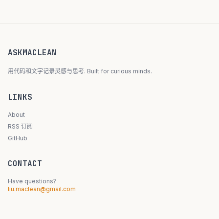
ASKMACLEAN
用代码和文字记录灵感与思考. Built for curious minds.
LINKS
About
RSS 订阅
GitHub
CONTACT
Have questions?
liu.maclean@gmail.com