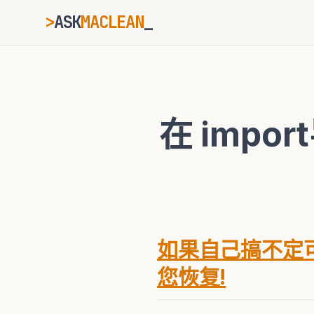
>
ASK
MACLEAN
ESC
在 impo
⌘K
Ctrl+K
如果自己搞不定可
您恢复!