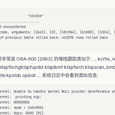
              "XXXXXX"

....................

0 encountered

code, arguments: [2663], [0], [381984], [61088], [1036], [
of previous table rolled back: 465578 rows rolled back

 ORA-600 [2663] 的堆栈跟踪类似于: ... kcrfw_redo
ktspfbchgktspfupdst ktsplbmf ktspfsrch ktspscan_bm
koklwrite kpolob opiodr ... 系统日志中会看到类似信息:
ernel: Unable to handle kernel NULL pointer dereference at
ernel:  printing eip:

ernel: 00000000

ernel: *pde = 34049001

ernel: Oops: 0000 [#1]
