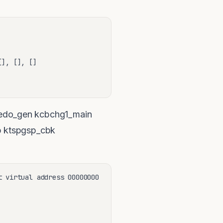
], [], []

_gen kcbchg1_main
b ktspgsp_cbk
 virtual address 00000000
