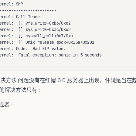
rnel: SMP

------------------------

ernel: Call Trace:

ernel:  [] vfs_write+0xb6/0xe2

ernel:  [] sys_write+0x3c/0x62

ernel:  [] syscall_call+0x7/0xb

ernel:  [] unix_release_sock+0x15a/0x201

ernel: Code:  Bad EIP value.

ernel:  Fatal exception: panic in 5 seconds

决方法 问题没有在红帽 3.0 服务器上出现，怀疑是当
的解决方法只有 :
或者 -