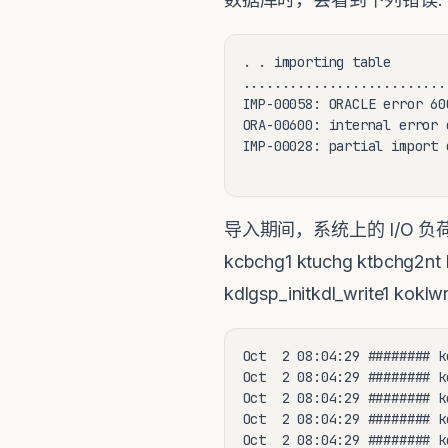
. . importing table       
..........................
IMP-00058: ORACLE error 60
ORA-00600: internal error 
IMP-00028: partial import 
导入期间，系统上的 I/O 负荷非常高
kcbchg1 ktuchg ktbchg2nt 
kdlgsp_initkdl_write1 
Oct  2 08:04:29 ######## k
Oct  2 08:04:29 ######## k
Oct  2 08:04:29 ######## k
Oct  2 08:04:29 ######## k
Oct  2 08:04:29 ######## k