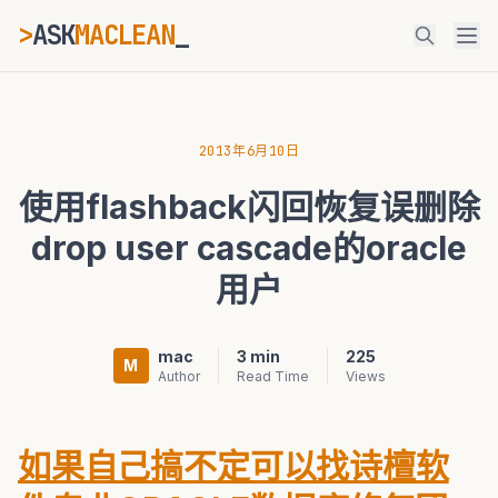
>
ASK
MACLEAN
ESC
2013年6月10日
使用flashback闪回恢复误删除
⌘K
Ctrl+K
drop user cascade的oracle
用户
mac
3 min
225
M
Author
Read Time
Views
如果自己搞不定可以找诗檀软