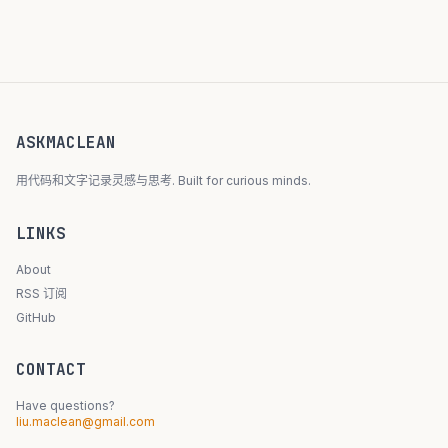
ASKMACLEAN
用代码和文字记录灵感与思考. Built for curious minds.
LINKS
About
RSS 订阅
GitHub
CONTACT
Have questions?
liu.maclean@gmail.com