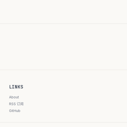
LINKS
About
RSS 订阅
GitHub