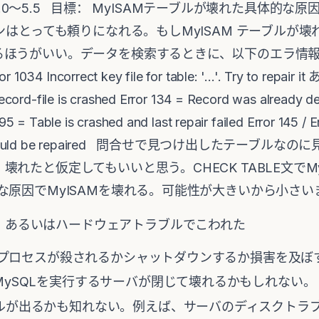
ス：4.0〜5.5 目標： MyISAMテーブルが壊れた具体的
ジンはとっても頼りになれる。もしMyISAM テーブルが
るほうがいい。データを検索するときに、以下のエラ情
correct key file for table: '...'. Try to repair i
Record-file is crashed Error 134 = Record was already del
195 = Table is crashed and last repair failed Error 145 / 
 and should be repaired 問合せで見つけ出したテー
れたと仮定してもいいと思う。CHECK TABLE文でM
な原因でMyISAMを壊れる。可能性が大きいから小さ
、あるいはハードウェアトラブルでこわれた
ldプロセスが殺されるかシャットダウンするか損害を及ぼ
ySQLを実行するサーバが閉じて壊れるかもしれない。
ルが出るかも知れない。例えば、サーバのディスクトラ