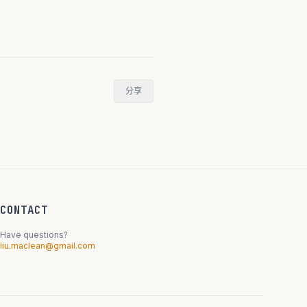
分享
CONTACT
Have questions?
liu.maclean@gmail.com