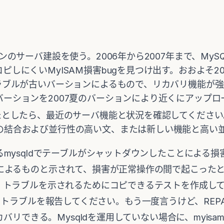
ョンのサーバ建設を使う。2006年から2007年まで、My
ピしにくいMyISAM損害bugを見つけ出す。おおよそ2
トラブルが古いバーションによるもので、リカバリ機能が
バーションを2007夏のバーションにより近くにアップロ
れたとしたら、最近のサーバ機能と状況を確認してくださ
の結合および並行性の高い文、または新しい機能と高い
mysqldでテーブルがシャットダウンしたことによる
によるものと示されて、損害が正常操作の間で起こった
ラブルを示されるためにコピできるテストを作成して、My Or
起動し、トラブルを報告してください。もう一度言うけど、REPAI
カバリできる。Mysqldを運用していない場合に、myisa