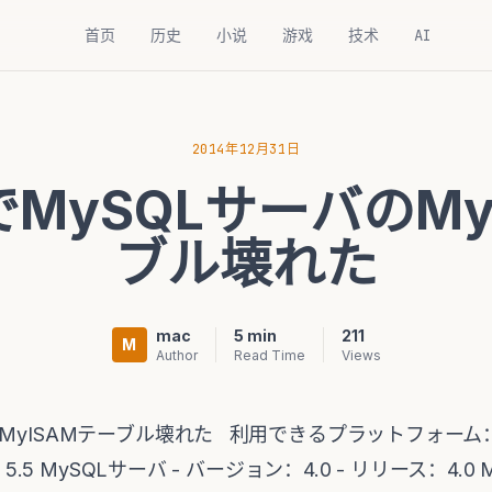
首页
历史
小说
游戏
技术
AI
2014年12月31日
MySQLサーバのMy
ブル壊れた
mac
5 min
211
M
Author
Read Time
Views
MyISAMテーブル壊れた 利用できるプラットフォーム： 
：5.5 MySQLサーバ - バージョン：4.0 - リリース：4.0