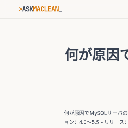
>
ASK
MACLEAN
ESC
何が原因で
⌘K
Ctrl+K
何が原因でMySQLサーバの
ョン：4.0〜5.5 - リリース