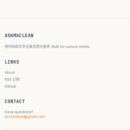
ASKMACLEAN
用代码和文字记录灵感与思考. Built for curious minds.
LINKS
About
RSS 订阅
GitHub
CONTACT
Have questions?
liu.maclean@gmail.com