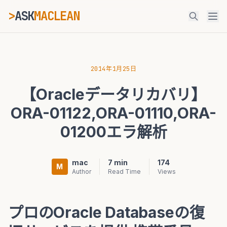
>
ASK
MACLEAN
ESC
2014年1月25日
【Oracleデータリカバリ】
⌘K
Ctrl+K
ORA-01122,ORA-01110,ORA-
01200エラ解析
mac
7 min
174
M
Author
Read Time
Views
プロのOracle Databaseの復