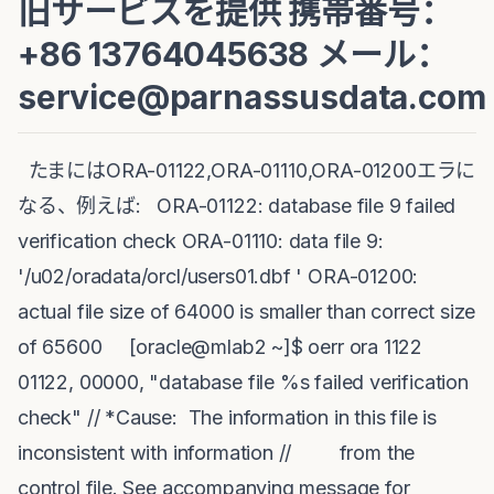
旧サービスを提供 携帯番号：
+86 13764045638 メール：
service@parnassusdata.com
たまにはORA-01122,ORA-01110,ORA-01200エラに
なる、例えば: ORA-01122: database file 9 failed
verification check ORA-01110: data file 9:
'/u02/oradata/orcl/users01.dbf ' ORA-01200:
actual file size of 64000 is smaller than correct size
of 65600 [oracle@mlab2 ~]$ oerr ora 1122
01122, 00000, "database file %s failed verification
check" // *Cause: The information in this file is
inconsistent with information // from the
control file. See accompanying message for