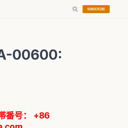
SUBSCRIBE
-00600:
帯番号： +86
a.com