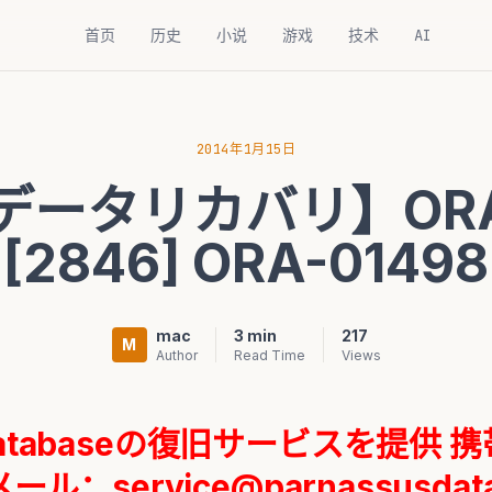
首页
历史
小说
游戏
技术
AI
2014年1月15日
eデータリカバリ】ORA
[2846] ORA-01498
mac
3 min
217
M
Author
Read Time
Views
Databaseの復旧サービスを提供
携
メール：service@parnassusdat