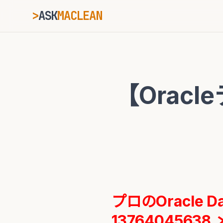
>
ASK
MACLEAN
ESC
【Oracl
⌘K
Ctrl+K
プロのOracle 
13764045638 