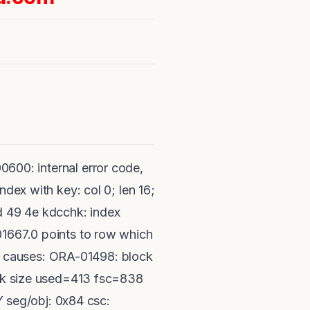
internal error code,
ndex with key: col 0; len 16;
4d 49 4e kdcchk: index
01667.0 points to row which
auses: ORA-01498: block
lock size used=413 fsc=838
 seg/obj: 0x84 csc: