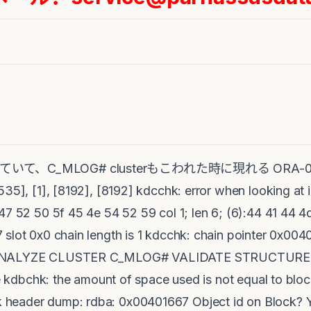
っていて、C_MLOG# clusterもこわれた時に現れる ORA-00600: 
35], [1], [8192], [8192] kdcchk: error when looking at i
47 52 50 5f 45 4e 54 52 59 col 1; len 6; (6):44 41 44 
slot 0x0 chain length is 1 kdcchk: chain pointer 0x004
g ANALYZE CLUSTER C_MLOG# VALIDATE STRUCTURE c
ile kdbchk: the amount of space used is not equal to b
header dump: rdba: 0x00401667 Object id on Block? Y