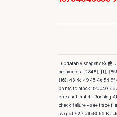
updatable snapshotを使
arguments: [2846], [1], [655
(16): 43 4c 49 45 4e 54 5f 
points to block 0x00401667 
does not match! Runnin
check failure - see trace f
avsp=6823 dtl=8096 Block 