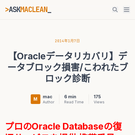
>
ASK
MACLEAN
ESC
2014年1月7日
【Oracleデータリカバリ】デ
⌘K
Ctrl+K
ータブロック損害/こわれたブ
ロック診断
mac
6 min
175
M
Author
Read Time
Views
プロのOracle Databaseの復