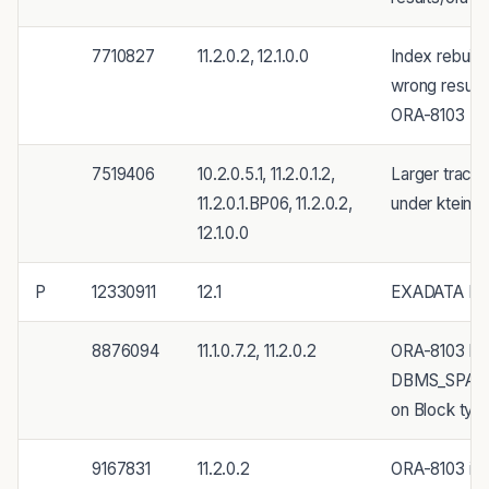
7710827
11.2.0.2, 12.1.0.0
Index rebuild
wrong results
ORA-8103
7519406
10.2.0.5.1, 11.2.0.1.2,
Larger trace
11.2.0.1.BP06, 11.2.0.2,
under kteinic
12.1.0.0
P
12330911
12.1
EXADATA LSI 
8876094
11.1.0.7.2, 11.2.0.2
ORA-8103 b
DBMS_SPACE
on Block typ
9167831
11.2.0.2
ORA-8103 ins