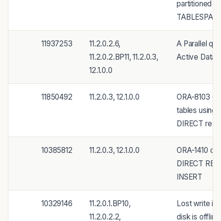
partitioned i
TABLESPACE 
11937253
11.2.0.2.6,
A Parallel qu
11.2.0.2.BP11, 11.2.0.3,
Active Datag
12.1.0.0
11850492
11.2.0.3, 12.1.0.0
ORA-8103 OR
tables usin
DIRECT read
10385812
11.2.0.3, 12.1.0.0
ORA-1410 or 
DIRECT READ
INSERT
10329146
11.2.0.1.BP10,
Lost write i
11.2.0.2.2,
disk is offlin