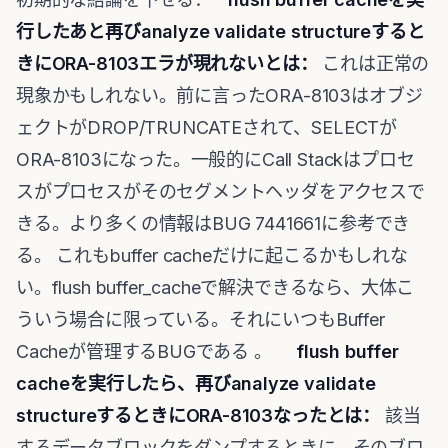
行したあと再び
analyze validate structure
すると
きに
ORA-8103
エラが現れないとは：
これは正常の
現象かもしれない。前に言ったORA-8103はオブジ
ェクトがDROP/TRUNCATEされて、SELECTが
ORA-8103になった。一般的にCall Stackはプロセ
スがプロセスがそのセグメントヘッダをアクセスで
きる。より多くの情報はBUG 7441661に参考でき
る。 これもbuffer cacheだけに起こるかもしれな
い。flush buffer_cacheで解決できるなら、大体こ
ういう場合に限っている。それにいつもBuffer
Cacheが管理するBUGである 。
flush buffer
cache
を実行したら、再び
analyze validate
structure
するときに
ORA-8103
なったとは：
該当
するデータブロックをダンプするときに、そのブロ