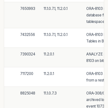
7650993
11.1.0.7.1, 11.2.0.1
ORA-8103 in 
database fro
tablespace
7432556
11.1.0.7.1, 11.2.0.1
ORA-8103 by P
Tables in BI
7390324
11.2.0.1
ANALYZE sign
8103 on bitm
7117200
11.2.0.1
ORA-8103 af
from a resto
8825048
11.1.0.7.3
ORA-308/OR
archived log
event 10736 l