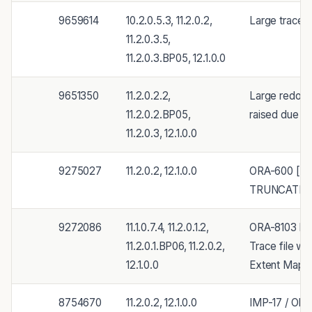
9659614
10.2.0.5.3, 11.2.0.2,
Large trace f
11.2.0.3.5,
11.2.0.3.BP05, 12.1.0.0
9651350
11.2.0.2.2,
Large redo 
11.2.0.2.BP05,
raised due t
11.2.0.3, 12.1.0.0
9275027
11.2.0.2, 12.1.0.0
ORA-600 [kcb
TRUNCATE /
9272086
11.1.0.7.4, 11.2.0.1.2,
ORA-8103 by
11.2.0.1.BP06, 11.2.0.2,
Trace file w
12.1.0.0
Extent Map
8754670
11.2.0.2, 12.1.0.0
IMP-17 / ORA-