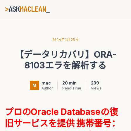
>
ASK
MACLEAN
_
ESC
2014年1月25日
【データリカバリ】ORA-
⌘K
Ctrl+K
8103エラを解析する
mac
20 min
239
M
Author
Read Time
Views
プロのOracle Databaseの復
旧サービスを提供
携帯番号：