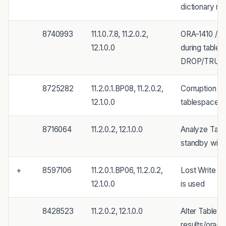
dictionary m
8740993
11.1.0.7.8, 11.2.0.2,
ORA-1410 / 
12.1.0.0
during table 
DROP/TRUNC
8725282
11.2.0.1.BP08, 11.2.0.2,
Corruption fr
12.1.0.0
tablespace wi
8716064
11.2.0.2, 12.1.0.0
Analyze Table
standby with 
+
8597106
11.2.0.1.BP06, 11.2.0.2,
Lost Write i
12.1.0.0
is used
8428523
11.2.0.2, 12.1.0.0
Alter Table 
results/ora-