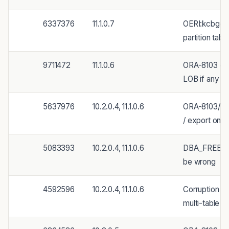
6337376
11.1.0.7
OERI:kcbgcur
partition tab
9711472
11.1.0.6
ORA-8103 on o
LOB if any di
5637976
10.2.0.4, 11.1.0.6
ORA-8103/OR
/ export on 
5083393
10.2.0.4, 11.1.0.6
DBA_FREE_S
be wrong
4592596
10.2.0.4, 11.1.0.6
Corruption (
multi-table in