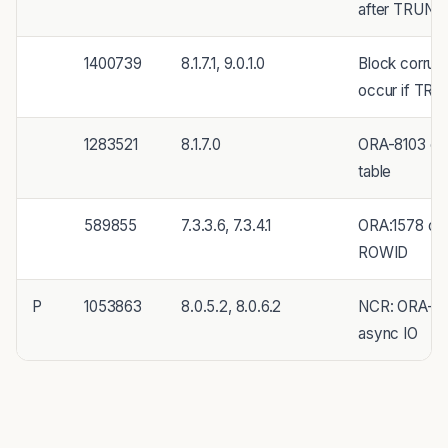
after TRUNC
1400739
8.1.7.1, 9.0.1.0
Block corrup
occur if TRUN
1283521
8.1.7.0
ORA-8103 ca
table
589855
7.3.3.6, 7.3.4.1
ORA:1578 or 
ROWID
P
1053863
8.0.5.2, 8.0.6.2
NCR: ORA-810
async IO