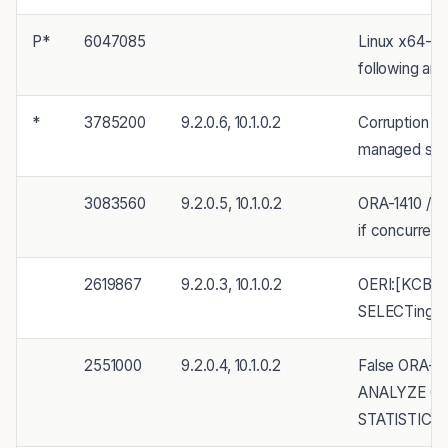
P*
6047085
Linux x64-64
following an
*
3785200
9.2.0.6, 10.1.0.2
Corruption po
managed se
3083560
9.2.0.5, 10.1.0.2
ORA-1410 / O
if concurren
2619867
9.2.0.3, 10.1.0.2
OERI:[KCBGT
SELECTing f
2551000
9.2.0.4, 10.1.0.2
False ORA-14
ANALYZE C
STATISTICS