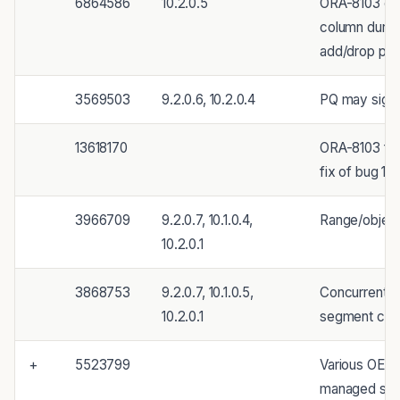
6864586
10.2.0.5
ORA-8103 on p
column during
add/drop part
3569503
9.2.0.6, 10.2.0.4
PQ may signa
13618170
ORA-8103 for
fix of bug 10
3966709
9.2.0.7, 10.1.0.4,
Range/object
10.2.0.1
3868753
9.2.0.7, 10.1.0.5,
Concurrent e
10.2.0.1
segment can 
+
5523799
Various OERI
managed seg